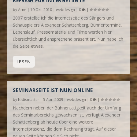
REFRESH FÜR INTERNETSEITE
by
Arne
|
10 Okt. 2010
|
webdesign
|
0
|
2007 erstellte ich die Internetseite des Sängers und
Schauspielers Alexander Schattenberg. Bühnentermine,
Lebenslauf, Pressematerial und Filme werden hier
übersichtlich und ansprechend präsentiert. Nun habe ich
die Seite etwas...
LESEN
SEMINARSEITE IST NUN ONLINE
by
fodismaster
|
5 Apr. 2009
|
webdesign
|
0
|
Nachdem neben der Bühnentätigkeit auch der Umfang
des Seminarbereichs gewachsen ist, verfügt Alexander
Schattenberg ab heute über eine weitere
Internetpräsenz, die dem Rechnung trägt. Auf dieser
neuen Seite können Sie Sich nicht...