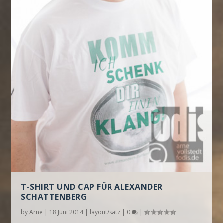
T-SHIRT UND CAP FÜR ALEXANDER
SCHATTENBERG
by
Arne
|
18 Juni 2014
|
layout/satz
|
0
|