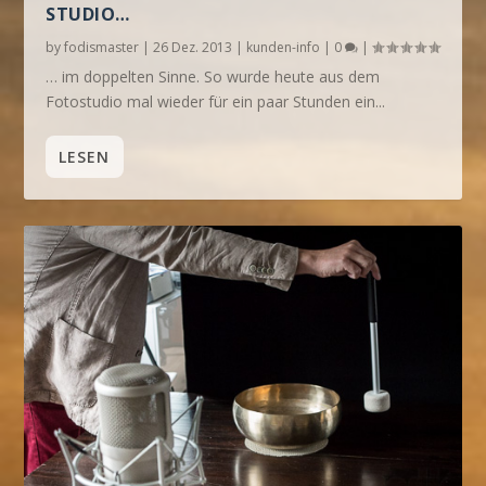
STUDIO…
by
fodismaster
|
26 Dez. 2013
|
kunden-info
|
0
|
… im doppelten Sinne. So wurde heute aus dem
Fotostudio mal wieder für ein paar Stunden ein...
LESEN