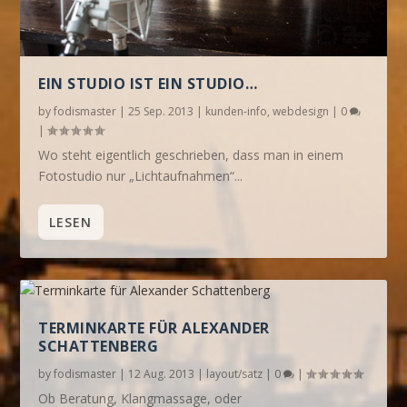
EIN STUDIO IST EIN STUDIO…
by
fodismaster
|
25 Sep. 2013
|
kunden-info
,
webdesign
|
0
|
Wo steht eigentlich geschrieben, dass man in einem
Fotostudio nur „Lichtaufnahmen“...
LESEN
TERMINKARTE FÜR ALEXANDER
SCHATTENBERG
by
fodismaster
|
12 Aug. 2013
|
layout/satz
|
0
|
Ob Beratung, Klangmassage, oder