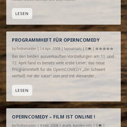
LESEN
PROGRAMMHEFT FÜR OPERNCOMEDY
by
fodismaster
|
14 Apr. 2008
|
layout/satz
|
0
|
Bei den beiden ausverkauften Vorstellungen am 11. und
12. April fand es bereits viele erste Leser, das neue
Programmheft für die OpernCOMEDY „Ein Schwert
verhieß mir der Vater“ von und mit Alexander...
LESEN
OPERNCOMEDY – FILM IST ONLINE !
by
fodismaster
|
9 Feb. 2008
|
grafik
,
kunden-info
|
0
|