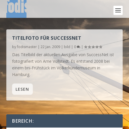
TITELFOTO FÜR SUCCESSNET
by
fodismaster
|
22 Jan. 2009
|
bild
|
0
|
Das Titelbild der aktuellen Ausgabe von SuccessNet ist
fotografiert von Arne Vollstedt. Es entstand 2008 bei
einem bni-Frühstück im Völkerkundemuseum in
Hamburg.
LESEN
BEREICH: